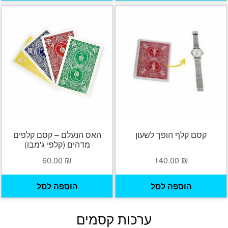
יש
מספר
סוגים.
ניתן
לבחור
את
האפשרויות
בעמוד
המוצר
קסם קלף הופך לשעון
האס הנעלם – קסם קלפים
מדהים (קלפי ג'מבו)
60.00
₪
140.00
₪
הוספה לסל
הוספה לסל
ערכות קסמים