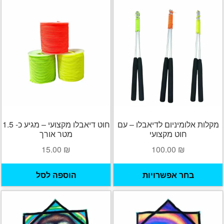
יש
י
מספר
מ
סוגים.
ס
ניתן
נ
לבחור
ל
את
א
האפשרויות
ה
בעמוד
ב
המוצר
ה
מקלות אלומיניום לדיאבלו – עם
חוט דיאבלו מקצועי – מגיע כ- 1.5
חוט מקצועי
מטר אורך
15.00
₪
100.00
₪
למוצר
בחר אפשרויות
הוספה לסל
זה
יש
מספר
סוגים.