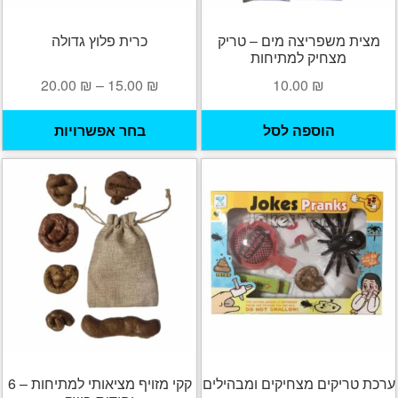
מצית משפריצה מים – טריק
כרית פלוץ גדולה
מצחיק למתיחות
טווח
20.00
₪
–
15.00
₪
10.00
₪
מחירים:
ל
הוספה לסל
בחר אפשרויות
ז
עד
י
מ
ס
נ
ל
א
ה
ב
ה
ערכת טריקים מצחיקים ומבהילים
קקי מזויף מציאותי למתיחות – 6