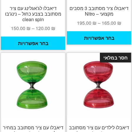
דיאבולו ציר מסתובב 3 מסבים
דיאבלו לג'אגלינג עם ציר
מקצועי – Nitro
מסתובב בצבע כחול – נינג'בו
clean spin
טווח
195.00
₪
–
165.00
₪
טווח
150.00
₪
–
120.00
₪
מחירים:
למוצר
מחירי
בחר אפשרויות
ל
זה
בחר אפשרויות
עד
ז
יש
עד
י
מספר
חסר במלאי
מ
סוגים.
ס
ניתן
נ
לבחור
ל
את
א
האפשרויות
ה
בעמוד
ב
המוצר
ה
דיאבלו לילדים עם ציר מסתובב
דיאבלו עם ציר מסתובב במחיר