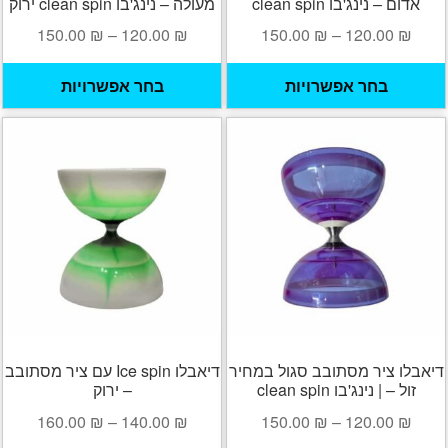
אדום – נינג'בו clean spin
מעולה – נינג'בו clean spin ירוק
טווח
טווח
150.00
₪
–
120.00
₪
150.00
₪
–
120.00
₪
מחירים:
מחירי
למוצר
ל
בחר אפשרויות
בחר אפשרויות
זה
ז
עד
עד
יש
י
מספר
מ
סוגים.
ס
ניתן
נ
לבחור
ל
את
א
האפשרויות
ה
בעמוד
ב
המוצר
ה
דיאבלו ציר מסתובב סגול במחיר
דיאבלו Ice spin עם ציר מסתובב
זול – | נינג'בו clean spin
– ירוק
טווח
טווח
160.00
₪
–
140.00
₪
150.00
₪
–
120.00
₪
מחירים:
מחירי