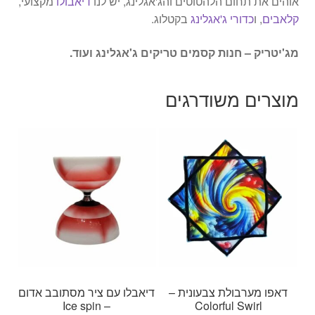
אוהים את תחום הלהטוטים והג'אגלינג, יש לנו
דיאבולו
מקצועי,
קלאבים
, ו
כדורי ג'אגלינג
בקטלוג.
מג'יטריק – חנות קסמים טריקים ג'אגלינג ועוד.
מוצרים משודרגים
דאפו מערבולת צבעונית –
דיאבלו עם ציר מסתובב אדום
– Ice spin
Colorful Swirl