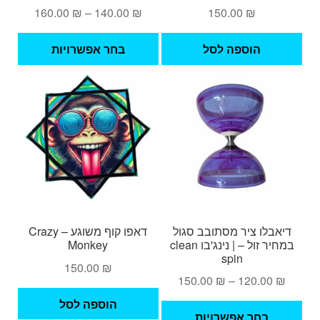
טווח
160.00
₪
–
140.00
₪
150.00
₪
מחירים:
למוצ
הוספה לסל
בחר אפשרויות
זה
עד
יש
מספ
סוגי
ניתן
לבחו
את
האפש
בעמ
המו
דיאבלו ציר מסתובב סגול
דאפו קוף משוגע – Crazy
במחיר זול – | נינג'בו clean
Monkey
spin
150.00
₪
טווח
150.00
₪
–
120.00
₪
מחירים:
הוספה לסל
למוצר
בחר אפשרויות