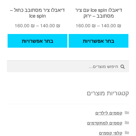
דיאבלו Ice spin עם ציר
דיאבלו ציר מסתובב כחול –
מסתובב – ירוק
Ice spin
טווח
טווח
160.00
₪
–
140.00
₪
160.00
₪
–
140.00
₪
מחירים:
מחירים:
למוצר
למוצ
בחר אפשרויות
בחר אפשרויות
זה
זה
עד
עד
יש
יש
מספר
מספ
חיפוש
חיפוש
סוגים.
סוגי
עבור:
ניתן
ניתן
לבחור
לבחו
את
את
קטגוריות מוצרים
האפשרויות
האפש
בעמוד
בעמ
קסמים לילדים
המוצר
המו
קסמים למתקדמים
קלפי קסמים