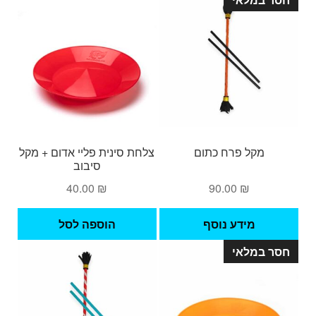
מקל פרח כתום
צלחת סינית פליי אדום + מקל
סיבוב
40.00
₪
90.00
₪
מידע נוסף
הוספה לסל
חסר במלאי