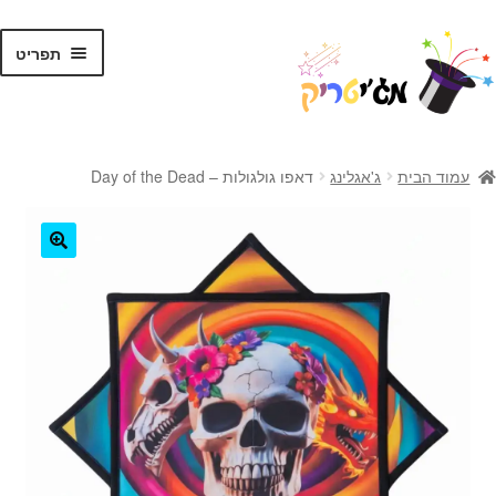
לג
דלג
תפריט
תוכן
ניווט
ראשי
עמוד הבית
ג'אגלינג
דאפו גולגולות – Day of the Dead
קסמים לילדים
קסמים למתקדמים
🔍
קלפי קסמים
ערכות קסמים
טריקים