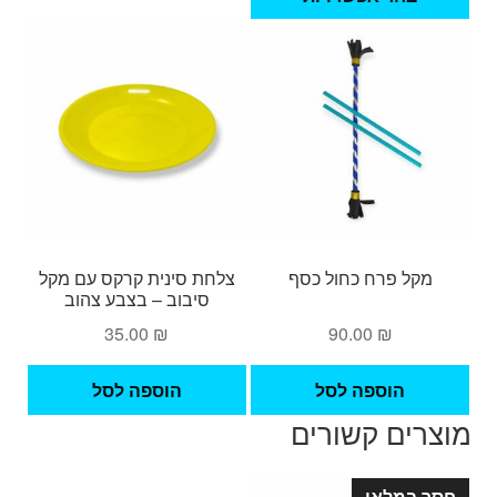
זה
עד
יש
מספר
סוגים.
ניתן
לבחור
את
האפשרויות
בעמוד
המוצר
מקל פרח כחול כסף
צלחת סינית קרקס עם מקל
סיבוב – בצבע צהוב
35.00
₪
90.00
₪
הוספה לסל
הוספה לסל
מוצרים קשורים
חסר במלאי