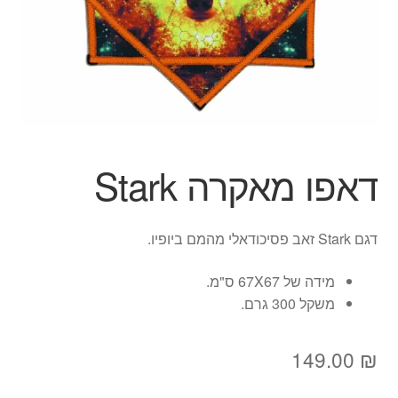
ג'אגלינג
סל קניות
תשלום
דאפו מאקרה Stark
דגם Stark זאב פסיכודאלי מהמם ביופיו.
מידה של 67X67 ס"מ.
משקל 300 גרם.
149.00
₪