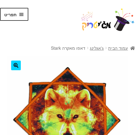
לג
דלג
תפריט
תוכן
ניווט
ראשי
עמוד הבית
ג'אגלינג
דאפו מאקרה Stark
קסמים לילדים
קסמים למתקדמים
🔍
קלפי קסמים
ערכות קסמים
טריקים