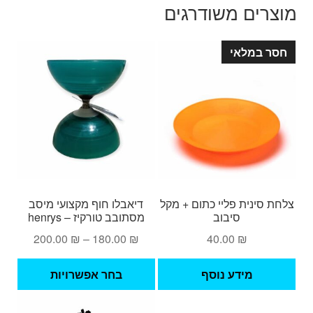
מוצרים משודרגים
חסר במלאי
צלחת סינית פליי כתום + מקל
דיאבלו חוף מקצועי מיסב
סיבוב
מסתובב טורקיז – henrys
טווח
200.00
₪
–
180.00
₪
40.00
₪
מחירים:
למוצ
מידע נוסף
בחר אפשרויות
זה
עד
יש