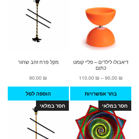
מספ
סוגי
ניתן
לבחו
את
האפש
בעמ
המו
דיאבולו לילדים – פליי קומט
מקל פרח זהב שחור
כתום
טווח
90.00
₪
110.00
₪
–
90.00
₪
מחירים:
למוצר
בחר אפשרויות
הוספה לסל
זה
עד
חסר במלאי
חסר במלאי
יש
מספר
סוגים.
ניתן
לבחור