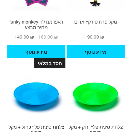
מקל פרח טורקיז אדום
דאפו מנדלה funky monkey
מחיר מבצע
המחיר
המחיר
149.00
₪
169.00
₪
90.00
₪
המקורי
הנוכחי
היה:
הוא:
מידע נוסף
מידע נוסף
149.00 ₪.
169.00 ₪.
חסר במלאי
צלחת סינית פליי ירוק + מקל
צלחת סינית פליי כחול + מקל