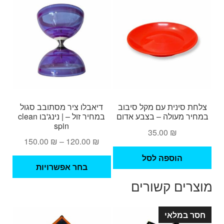
צלחת סינית עם מקל סיבוב
דיאבלו ציר מסתובב סגול
במחיר מעולה – בצבע אדום
במחיר זול – | נינג'בו clean
spin
35.00
₪
טווח
150.00
₪
–
120.00
₪
מחירים:
הוספה לסל
למוצ
בחר אפשרויות
זה
עד
מוצרים קשורים
יש
מספ
סוגי
חסר במלאי
ניתן