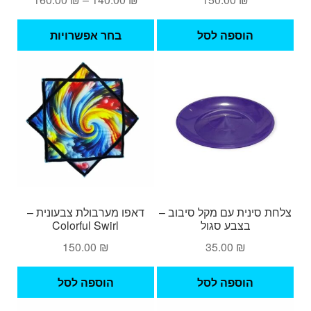
מחירים:
למוצ
הוספה לסל
בחר אפשרויות
זה
עד
יש
מספ
סוגי
ניתן
לבחו
את
האפש
בעמ
המו
צלחת סינית עם מקל סיבוב –
דאפו מערבולת צבעונית –
בצבע סגול
Colorful Swirl
150.00
₪
35.00
₪
הוספה לסל
הוספה לסל