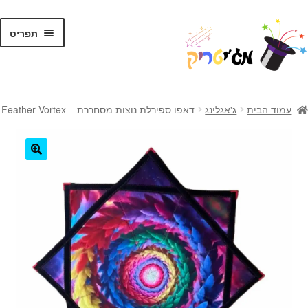
לג
דלג
תפריט
תוכן
ניווט
ראשי
עמוד הבית
ג'אגלינג
דאפו ספירלת נוצות מסחררת – Feather Vortex
קסמים לילדים
קסמים למתקדמים
🔍
קלפי קסמים
ערכות קסמים
טריקים