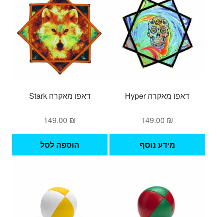
לבחו
את
האפש
בעמ
המו
דאפו מאקרה Hyper
דאפו מאקרה Stark
149.00
₪
149.00
₪
מידע נוסף
הוספה לסל