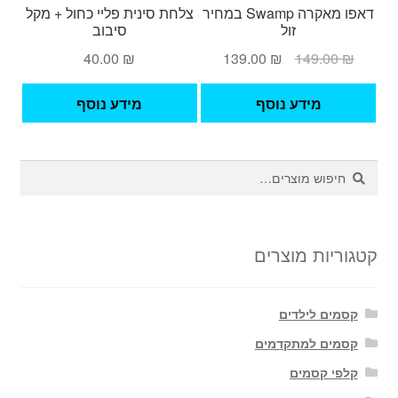
דאפו מאקרה Swamp במחיר
צלחת סינית פליי כחול + מקל
זול
סיבוב
המחיר
המחיר
40.00
₪
139.00
₪
149.00
₪
המקורי
הנוכחי
היה:
הוא:
מידע נוסף
מידע נוסף
139.00 ₪.
149.00 ₪.
חיפוש
חיפוש
עבור:
קטגוריות מוצרים
קסמים לילדים
קסמים למתקדמים
קלפי קסמים