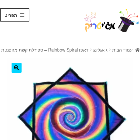
לג
דלג
תפריט
תוכן
ניווט
ראשי
עמוד הבית
ג'אגלינג
דאפו Rainbow Spiral – ספירלת קשת מהפנטת
קסמים לילדים
קסמים למתקדמים
🔍
קלפי קסמים
ערכות קסמים
טריקים