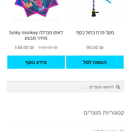
מקל פרח כחול כסף
דאפו מנדלה funky monkey
מחיר מבצע
המחיר
המחיר
149.00
₪
169.00
₪
90.00
₪
המקורי
הנוכחי
היה:
הוא:
הוספה לסל
מידע נוסף
149.00 ₪.
169.00 ₪.
חיפוש
חיפוש
עבור:
קטגוריות מוצרים