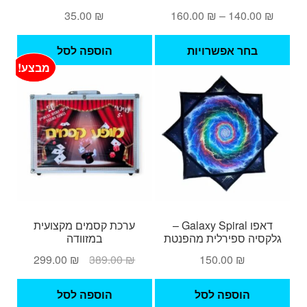
טווח
35.00
₪
160.00
₪
–
140.00
₪
מחירים:
למוצר
בחר אפשרויות
הוספה לסל
זה
עד
מבצע!
יש
מספר
סוגים.
ניתן
לבחור
את
האפשרויות
בעמוד
המוצר
דאפו Galaxy Spiral –
ערכת קסמים מקצועית
גלקסיה ספירלית מהפנטת
במזוודה
המחיר
המחיר
299.00
₪
389.00
₪
150.00
₪
המקורי
הנוכחי
היה:
הוא:
הוספה לסל
הוספה לסל