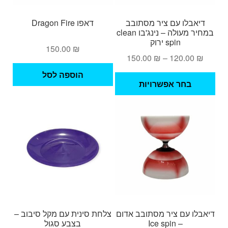
דיאבלו עם ציר מסתובב
דאפו Dragon Fire
במחיר מעולה – נינג'בו clean
spin ירוק
150.00
₪
טווח
150.00
₪
–
120.00
₪
מחירים:
הוספה לסל
למוצר
בחר אפשרויות
זה
עד
יש
מספר
סוגים.
ניתן
לבחור
את
האפשרויות
בעמוד
המוצר
דיאבלו עם ציר מסתובב אדום
צלחת סינית עם מקל סיבוב –
– Ice spin
בצבע סגול