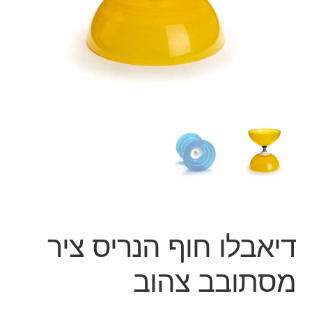
ג'אגלינג
סל קניות
תשלום
דיאבלו חוף הנריס ציר
מסתובב צהוב