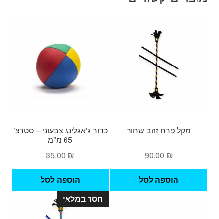
מקל פרח זהב שחור
כדור ג’אגלינג צבעוני – סטרצ’
65 מ"מ
35.00
₪
90.00
₪
הוספה לסל
הוספה לסל
חסר במלאי