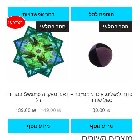
מחירים:
למוצ
הוספה לסל
בחר אפשרויות
זה
עד
מבצע!
חסר במלאי
חסר במלאי
יש
מספ
סוגי
ניתן
לבחו
את
האפש
בעמ
המו
כדור ג’אגלינג איכותי מפייבר –
דאפו מאקרה Swamp במחיר
סגול שחור
זול
המחיר
המחיר
139.00
₪
149.00
₪
30.00
₪
המקורי
הנוכחי
היה:
הוא:
מידע נוסף
מידע נוסף
139.00 ₪.
149.00 ₪.
מוצרים קשורים