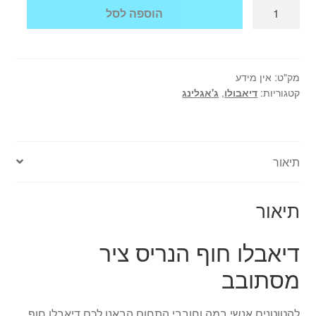
כמות
הוספה לסל
של
דיאבלו
חוף
הנריס
מק"ט:
אין מידע
קטגוריות:
דיאבולו
,
ג'אגלינג
ציר
מסתובב
צהוב
תיאור
תיאור
דיאבלו חוף הנריס ציר
מסתובב
להטוטנים אנשי במה וחובבי התחום הבאנו לכם דיאבלו חוף