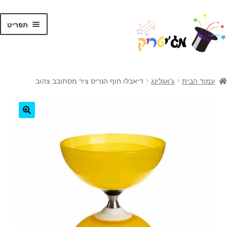
לג
דלג
תפריט
תוכן
ניווט
ראשי
עמוד הבית
ג'אגלינג
דיאבלו חוף הנריס ציר מסתובב צהוב
קסמים לילדים
קסמים למתקדמים
🔍
קלפי קסמים
ערכות קסמים
טריקים