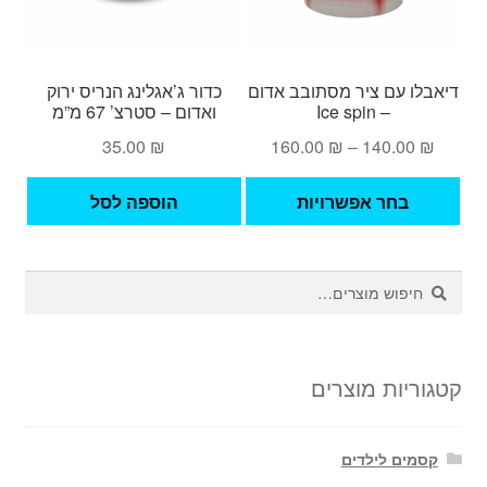
דיאבלו עם ציר מסתובב אדום
כדור ג’אגלינג הנריס ירוק
– Ice spin
ואדום – סטרצ’ 67 מ”מ
טווח
35.00
₪
160.00
₪
–
140.00
₪
מחירים:
למוצר
בחר אפשרויות
הוספה לסל
זה
עד
יש
מספר
חיפוש
חיפוש
סוגים.
עבור:
ניתן
לבחור
את
קטגוריות מוצרים
האפשרויות
בעמוד
קסמים לילדים
המוצר