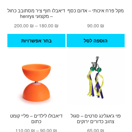
מקל פרח איכותי – אדום כסף
דיאבלו חוף ציר מסתובב כחול
– מקצועי henrys
טווח
200.00
₪
–
180.00
₪
90.00
₪
מחירים:
למוצ
הוספה לסל
בחר אפשרויות
זה
עד
יש
מספ
סוגי
ניתן
לבחו
את
האפש
בעמ
המו
פוי ג'אגלינג סרטים – סגול
דיאבולו לילדים – פליי קומט
צהוב כדורים ירוקים
כתום
טווח
110.00
₪
–
90.00
₪
65.00
₪