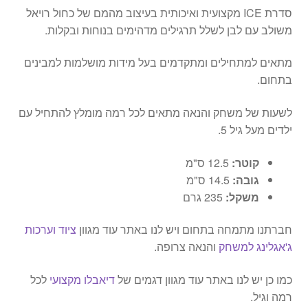
.
סדרת ICE מקצועית ואיכותית בעיצוב מהמם של כחול רויאל
5
משולב עם לבן לשלל תרגילים מדהימים בנוחות ובקלות.
מ
ט
מתאים למתחילים ומתקדמים בעל מידות מושלמות למבינים
ר
בתחום.
א
ו
לשעות של משחק והנאה מתאים לכל רמה מומלץ להתחיל עם
ר
ילדים מעל גיל 5.
ך
קוטר:
12.5 ס"מ
גובה:
14.5 ס"מ
משקל:
235 גרם
חברתנו מתמחה בתחום ויש לנו באתר עוד מגוון
ציוד וערכות
ג'אגלינג למשחק
והנאה צרופה.
כמו כן יש לנו באתר עוד מגוון דגמים של
דיאבלו מקצועי
לכל
רמה וגיל.