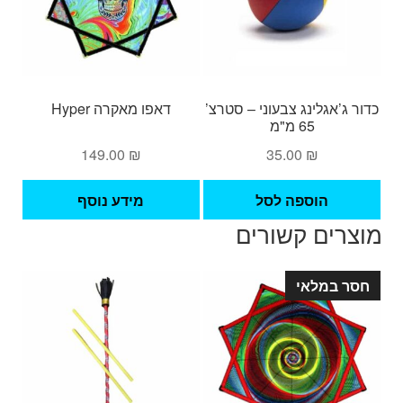
לבחור
לבחו
את
את
האפשרויות
האפש
בעמוד
בעמ
המוצר
המו
כדור ג’אגלינג צבעוני – סטרצ’
דאפו מאקרה Hyper
65 מ"מ
149.00
₪
35.00
₪
הוספה לסל
מידע נוסף
מוצרים קשורים
חסר במלאי