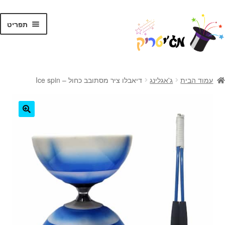
לג
דלג
תפריט
תוכן
ניווט
ראשי
עמוד הבית
ג'אגלינג
דיאבלו ציר מסתובב כחול – Ice spin
קסמים לילדים
קסמים למתקדמים
🔍
קלפי קסמים
ערכות קסמים
טריקים