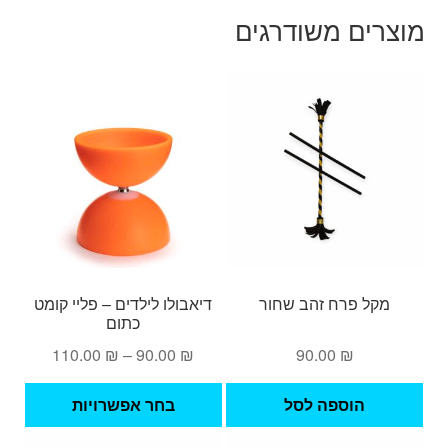
מוצרים משודרגים
מקל פרח זהב שחור
דיאבולו לילדים – פליי קומט
כתום
טווח
110.00
₪
–
90.00
₪
90.00
₪
מחירים:
למוצ
הוספה לסל
בחר אפשרויות
זה
עד
יש