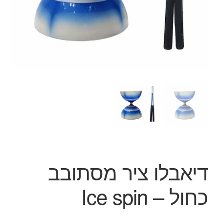
ג'אגלינג
סל קניות
תשלום
דיאבלו ציר מסתובב
כחול – Ice spin