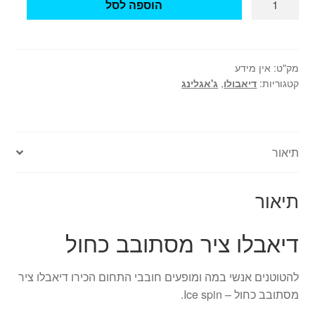
ו
הוספה לסל
של
ב
|
דיאבלו
ל
מ
ציר
ו
ג
מסתובב
מק"ט:
אין מידע
מ
י
קטגוריות:
דיאבולו
,
ג'אגלינג
כחול
ק
ע
-
צ
כ
Ice
ו
-
spin
ע
1
תיאור
י
0
-
מ
מ
תיאור
ט
ג
ר
י
א
דיאבלו ציר מסתובב כחול
ע
ו
כ
ר
להטוטנים אנשי במה ומופעים חובבי התחום הכירו דיאבלו ציר
-
ך
מסתובב כחול – Ice spin.
1