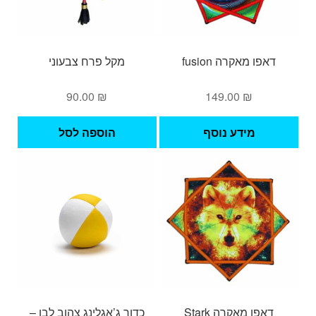
דאפו מאקרה fusion
מקל פרח צבעוני
90.00
₪
149.00
₪
מידע נוסף
הוספה לסל
דאפו מאקרה Stark
כדור ג’אגלינג צהוב לבן –