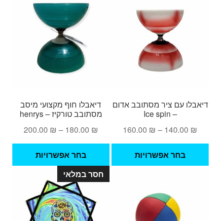
מספ
סוגי
ניתן
לבחו
את
האפש
בעמ
המו
דיאבלו עם ציר מסתובב אדום
דיאבלו חוף מקצועי מיסב
– Ice spin
מסתובב טורקיז – henrys
טווח
טווח
200.00
₪
–
180.00
₪
160.00
₪
–
140.00
₪
מחירים:
מחירים:
למוצר
למוצ
בחר אפשרויות
בחר אפשרויות
זה
זה
עד
עד
חסר במלאי
יש
יש
מספר
מספ
סוגים.
סוגי
ניתן
ניתן