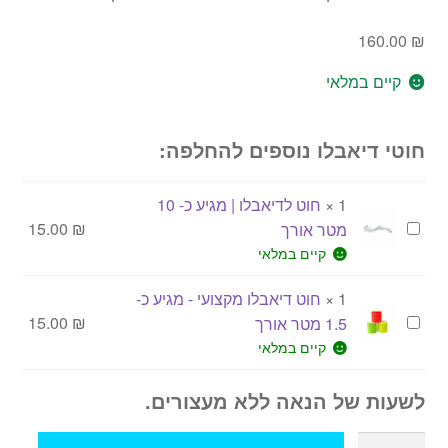
160.00
₪
קיים במלאי
חוטי דיאבלו נוספים להחלפה:
1
×
חוט לדיאבלו | מגיע כ- 10
ח
₪
15.00
מטר אורך
ו
קיים במלאי
ט
1
×
חוט דיאבלו מקצועי - מגיע כ-
ל
ח
₪
15.00
1.5 מטר אורך
ד
ו
קיים במלאי
י
ט
א
ד
לשעות של הנאה ללא מעצורים.
ב
י
ל
כמות
א