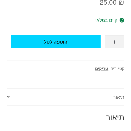
25.00
₪
קיים במלאי
כמות
הוספה לסל
של
טריק
אסלה
משפריצה
קטגוריה:
טריקים
מים
תיאור
תיאור