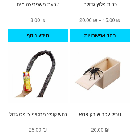
כרית פלוץ גדולה
טבעת משפריצה מים
טווח
8.00
₪
20.00
₪
–
15.00
₪
מחירים:
למוצר
בחר אפשרויות
מידע נוסף
זה
עד
יש
מספר
סוגים.
ניתן
לבחור
את
האפשרויות
בעמוד
המוצר
טריק עכביש בקופסא
נחש קופץ מחטיף צ'יפס גדול
25.00
₪
20.00
₪