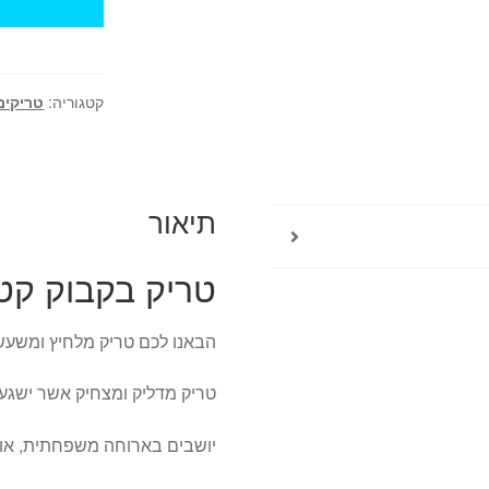
של
טריק
בקבוק
קטשופ
קטגוריה:
טריקים
משפריץ
-
מלחיץ
ומשעשע
תיאור
טריק בקבוק קט
הבאנו לכם טריק מלחיץ ומשעש
טריק מדליק ומצחיק אשר ישגע 
יושבים בארוחה משפחתית, אוכ