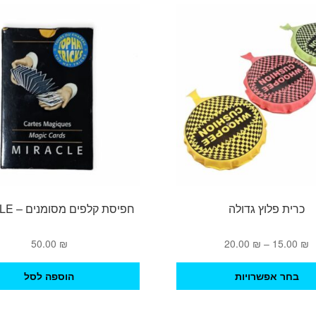
כרית פלוץ גדולה
חפיסת קלפים מסומנים – MIRACLE
טווח
50.00
₪
20.00
₪
–
15.00
₪
מחירים:
למוצר
בחר אפשרויות
הוספה לסל
זה
עד
יש
מספר