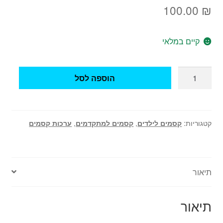
100.00
₪
קיים במלאי
כמות
הוספה לסל
של
מזוודת
קסמים
לקוסם
קטגוריות:
קסמים לילדים
,
קסמים למתקדמים
,
ערכות קסמים
-
מקצועית
איכותית
תיאור
מאלומיניום
תיאור