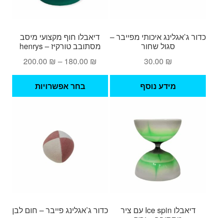
כדור ג’אגלינג איכותי מפייבר –
דיאבלו חוף מקצועי מיסב
סגול שחור
מסתובב טורקיז – henrys
טווח
200.00
₪
–
180.00
₪
30.00
₪
מחירים:
למוצ
מידע נוסף
בחר אפשרויות
זה
עד
יש
מספ
סוגי
ניתן
לבחו
את
האפש
בעמ
המו
דיאבלו Ice spin עם ציר
כדור ג’אגלינג פייבר – חום לבן