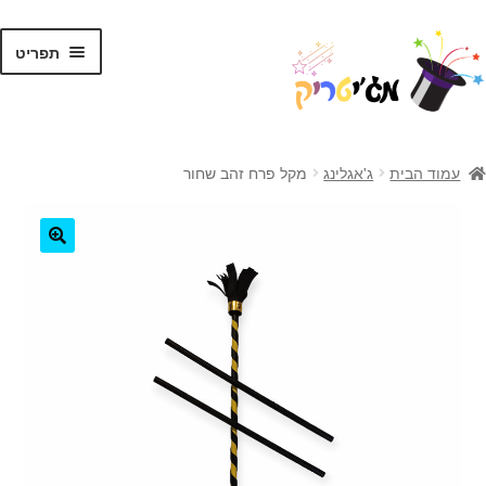
לג
דלג
תפריט
תוכן
ניווט
ראשי
עמוד הבית
ג'אגלינג
מקל פרח זהב שחור
קסמים לילדים
קסמים למתקדמים
🔍
קלפי קסמים
ערכות קסמים
טריקים