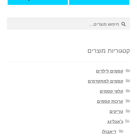
זה
עד
149.00 ₪.
139.00 ₪.
יש
מספר
חיפוש
חיפוש
סוגים.
עבור:
ניתן
לבחור
את
קטגוריות מוצרים
האפשרויות
בעמוד
קסמים לילדים
המוצר
קסמים למתקדמים
קלפי קסמים
ערכות קסמים
טריקים
ג'אגלינג
דיאבולו