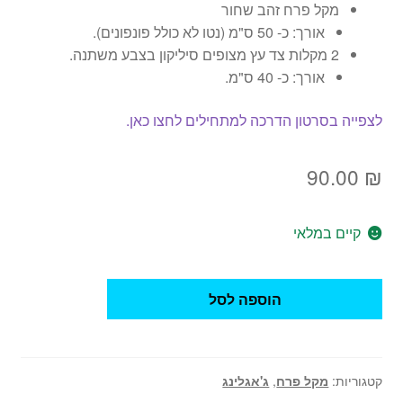
מקל פרח זהב שחור
אורך: כ- 50 ס"מ (נטו לא כולל פונפונים).
2 מקלות צד עץ מצופים סיליקון בצבע משתנה.
אורך: כ- 40 ס"מ.
לצפייה בסרטון הדרכה למתחילים לחצו כאן.
90.00
₪
קיים במלאי
כמות
הוספה לסל
של
מקל
פרח
זהב
קטגוריות:
מקל פרח
,
ג'אגלינג
שחור