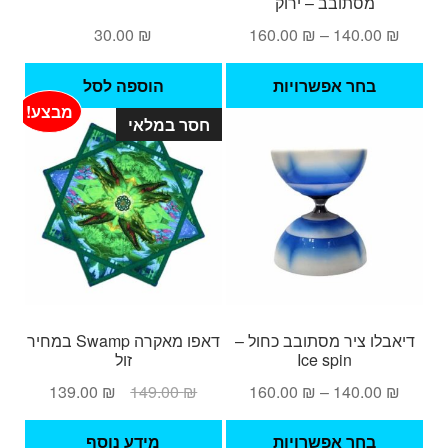
מסתובב – ירוק
טווח
30.00
₪
160.00
₪
–
140.00
₪
מחירים:
למוצר
בחר אפשרויות
הוספה לסל
זה
עד
מבצע!
חסר במלאי
יש
מספר
סוגים.
ניתן
לבחור
את
האפשרויות
בעמוד
המוצר
דיאבלו ציר מסתובב כחול –
דאפו מאקרה Swamp במחיר
Ice spin
זול
טווח
המחיר
המחיר
139.00
₪
149.00
₪
160.00
₪
–
140.00
₪
מחירים:
המקורי
הנוכחי
למוצר
היה:
הוא:
בחר אפשרויות
מידע נוסף