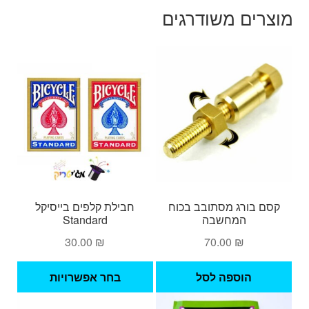
מוצרים משודרגים
קסם בורג מסתובב בכוח
חבילת קלפים בייסיקל
המחשבה
Standard
30.00
₪
70.00
₪
למוצ
הוספה לסל
בחר אפשרויות
זה
יש