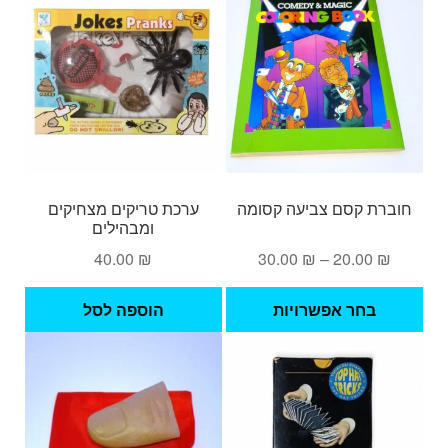
מספ
סוגי
ניתן
לבחו
את
האפש
בעמ
המו
חוברת קסם צביעה קסומה
ערכת טריקים מצחיקים
ומבהילים
טווח
40.00
₪
30.00
₪
–
20.00
₪
מחירים:
למוצר
בחר אפשרויות
הוספה לסל
זה
עד
יש
מספר
סוגים.
ניתן