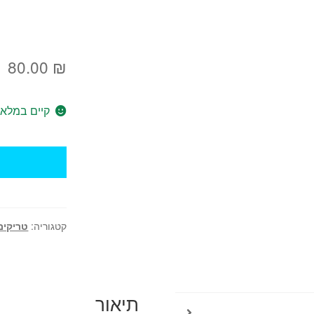
80.00
₪
קיים במלאי
כמות
של
נמלה
על
שלט
קטגוריה:
טריקים
תיאור