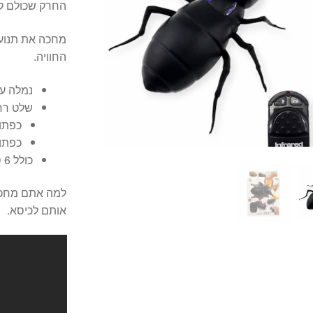
החרק שכולם קו
מחכה את תנועת
החוויה.
נמלה ענקית כ- 14 ס"מ כול
שלט רחוק 2 כפתורים פשוט וקל 
כפתור
כפתור
כולל 6 סוללות LR44 1.5V.
למה אתם מחכי
אותם לכיסא.