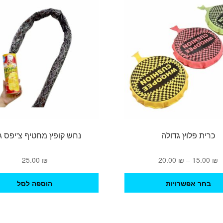
כרית פלוץ גדולה
נחש קופץ מחטיף צ'יפס ג
טווח
25.00
₪
20.00
₪
–
15.00
₪
מחירים:
למוצר
בחר אפשרויות
הוספה לסל
זה
עד
יש
מספר
סוגים.