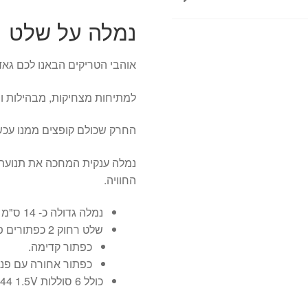
נמלה על שלט
אוהבי הטריקים הבאנו לכם גאד
למתיחות מצחיקות, מבהילות ו
החרק שכולם קופצים ממנו עכשי
נמלה ענקית המחכה את תנועת 
החוויה.
נמלה גדולה כ- 14 ס"מ כולל המחושים (גוף כ- 10 ס"מ).
שלט רחוק 2 כפתורים פשוט וקל לתפעול ומשחק.
כפתור קדימה.
כפתור אחורה עם פניה
כולל 6 סוללות LR44 1.5V.