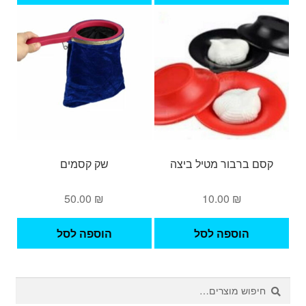
עד
יש
מספ
סוגי
ניתן
לבחו
את
האפש
בעמ
המו
קסם ברבור מטיל ביצה
שק קסמים
50.00
₪
10.00
₪
הוספה לסל
הוספה לסל
חיפוש
חיפוש
עבור: