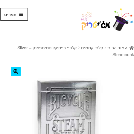
לג
דלג
תפריט
תוכן
ניווט
ראשי
עמוד הבית
קלפי קסמים
קלפיי בייסיקל סטימפאנק – Silver
Steampunk
קסמים לילדים
קסמים למתקדמים
🔍
קלפי קסמים
ערכות קסמים
טריקים