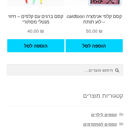
קסם קלפי אנימציה cardtoon
קסם ברגים עם קלפים – חיזוי
– לוע תותח
מנטלי מסתורי
40.00
₪
50.00
₪
הוספה לסל
הוספה לסל
חיפוש
חיפוש
עבור:
קטגוריות מוצרים
קסמים לילדים
קסמים למתקדמים