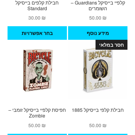
קלפיי בייסיקל Guardians –
חבילת קלפים בייסיקל
השומרים
Standard
30.00
₪
50.00
₪
למוצ
מידע נוסף
בחר אפשרויות
זה
חסר במלאי
יש
מספ
סוגי
ניתן
לבחו
את
האפש
בעמ
המו
חבילת קלפי בייסיקל 1885
חפיסת קלפיי בייסיקל זומבי –
Zombie
50.00
₪
50.00
₪