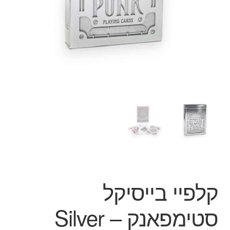
ג'אגלינג
סל קניות
תשלום
קלפיי בייסיקל
סטימפאנק – Silver