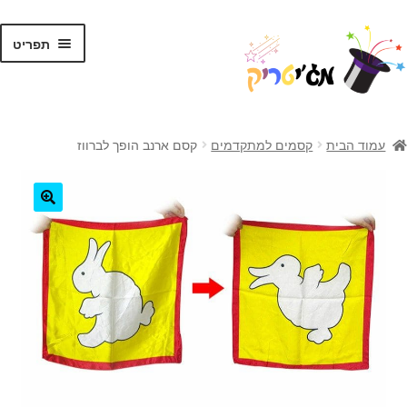
לג
דלג
תפריט
תוכן
ניווט
ראשי
עמוד הבית
קסמים למתקדמים
קסם ארנב הופך לברווז
קסמים לילדים
קסמים למתקדמים
🔍
קלפי קסמים
ערכות קסמים
טריקים