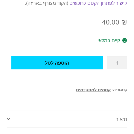
קישור לפתרון הקסם לרוכשים
(הקוד מצורף באריזה).
40.00
₪
קיים במלאי
כמות
הוספה לסל
של
קסם
ארנב
הופך
קטגוריה:
קסמים למתקדמים
לברווז
תיאור