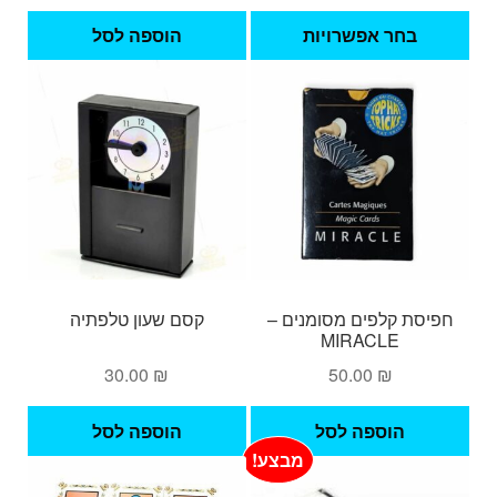
המקורי
הנוכחי
למוצר
היה:
הוא:
בחר אפשרויות
הוספה לסל
זה
180.00 ₪.
210.00 ₪.
יש
מספר
סוגים.
ניתן
לבחור
את
האפשרויות
בעמוד
המוצר
חפיסת קלפים מסומנים –
קסם שעון טלפתיה
MIRACLE
30.00
₪
50.00
₪
הוספה לסל
הוספה לסל
מבצע!