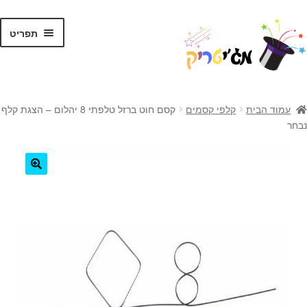
לג
דלג
תפריט
תוכן
ניווט
ראשי
עמוד הבית
קלפי קסמים
קסם חוט ברזל טלפתי 8 יהלום – הצגת קלף
נבחר
קסמים לילדים
קסמים למתקדמים
🔍
קלפי קסמים
ערכות קסמים
טריקים