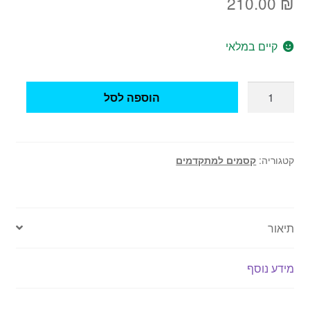
210.00
₪
קיים במלאי
כמות
הוספה לסל
של
קסם
חלב
נעלם
קטגוריה:
קסמים למתקדמים
בקנקן
גדול
תיאור
מידע נוסף