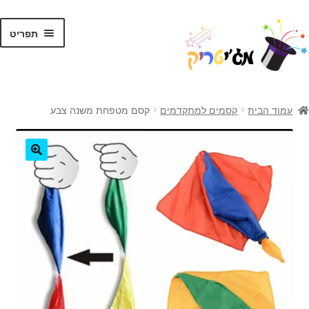
לג
דלג
תפריט
תוכן
ניווט
ראשי
עמוד הבית
קסמים למתקדמים
קסם מטפחת משנה צבע
קסמים לילדים
קסמים למתקדמים
🔍
קלפי קסמים
ערכות קסמים
טריקים