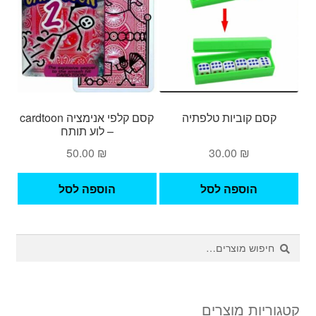
קסם קוביות טלפתיה
קסם קלפי אנימציה cardtoon
– לוע תותח
50.00
₪
30.00
₪
הוספה לסל
הוספה לסל
חיפוש
חיפוש
עבור:
קטגוריות מוצרים