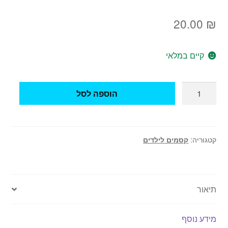
20.00
₪
קיים במלאי
כמות
הוספה לסל
של
קסם
מסמרים
עוברים
קטגוריה:
קסמים לילדים
דרך
מטבע
תיאור
מידע נוסף