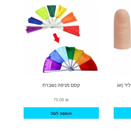
ד (זוג
קסם מניפה נשברת
70.00
₪
הוספה לסל