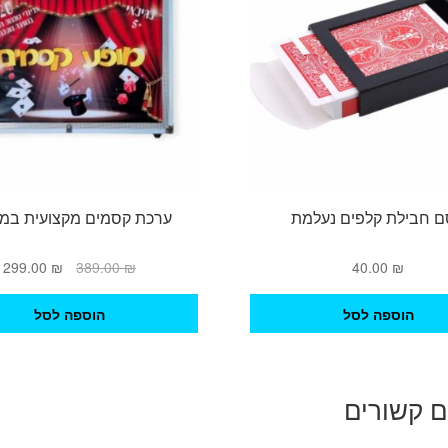
 חבילת קלפים נעלמת
ערכת קסמים מקצועית במז
המחיר
ה
299.00
₪
389.00
₪
40.00
₪
המקורי
ה
היה:
ה
הוספה לסל
הוספה לסל
.
389.00 ₪.
ם קשורים