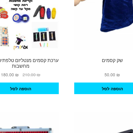
שק קסמים
ערכת קסמים מנטליזם טלפתיה
מחשבות
המחיר
ה
180.00
₪
210.00
₪
50.00
₪
המקורי
ה
היה:
ה
הוספה לסל
הוספה לסל
.
210.00 ₪.