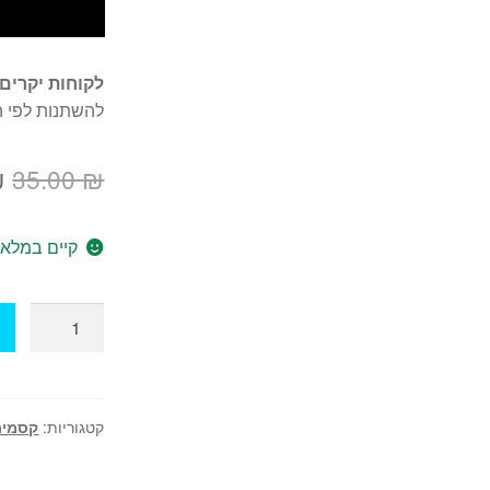
לקוחות יקרים 
להשתנות לפי ה
ה
₪
35.00
₪
ה
קיים במלאי
ה
.
כמות
של
קסם
3
כדורים
קטגוריות:
קסמים
עוברים
דרך