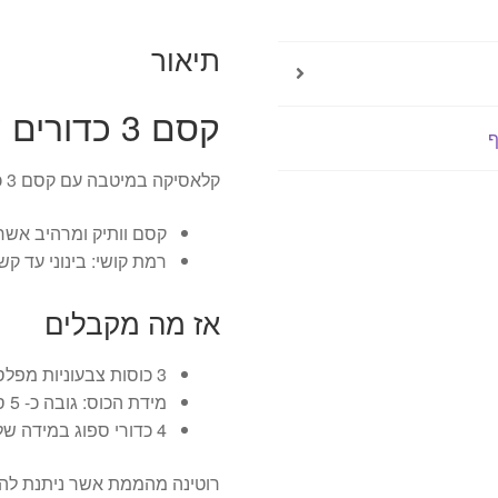
3
כוסות
תיאור
(בגודל
בנוני)
קסם 3 כדורים עוברים דרך 3 כוסות
ף
קלאסיקה במיטבה עם קסם 3 כדורים עוברים דרך 3 כוסות.
קסם וותיק ומרהיב אשר 
רמת קושי: בינוני עד קש
אז מה מקבלים
3 כוסות צבעוניות מפלסטיק קשיח.
מידת הכוס: גובה כ- 5 ס"מ רוחב חלק תחתון כ – 5 ס"מ.
4 כדורי ספוג במידה של כ 1.5 ס"מ.
רוטינה מהממת אשר ניתנת להב