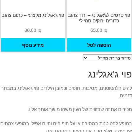
פוי סרטים לג'אגלינג – ורוד צהוב
פוי ג'אגלינג מקצועי – כתום צהוב
כדורים ירוקים סמיילי
80.00
₪
65.00
₪
הוספה לסל
מידע נוסף
פוי ג'אגלינג
להיט הלהטוטנים, מסיבות, חופים וכמובן הילדים פוי ג'אגלינג במבחר
דגמים.
מכירים את זה שבזווית של העין משהו מושך אותך אליו.
במופע להטוטנות במסיבה או על חוף הים והיום אפילו במופעי צמתים
אין מישהו שלא מכיר את המצור המהמם הזה.