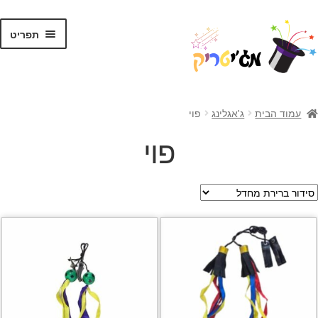
לג
דלג
תפריט
תוכן
ניווט
ראשי
עמוד הבית
ג'אגלינג
פוי
קסמים לילדים
פוי
קסמים למתקדמים
קלפי קסמים
ערכות קסמים
טריקים